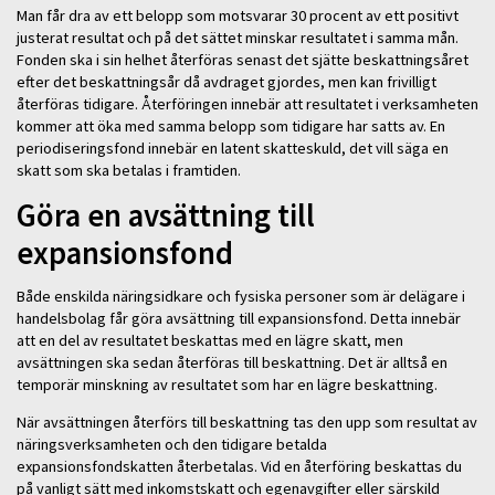
Man får dra av ett belopp som motsvarar 30 procent av ett positivt
justerat resultat och på det sättet minskar resultatet i samma mån.
Fonden ska i sin helhet återföras senast det sjätte beskattningsåret
efter det beskattningsår då avdraget gjordes, men kan frivilligt
återföras tidigare. Återföringen innebär att resultatet i verksamheten
kommer att öka med samma belopp som tidigare har satts av. En
periodiseringsfond innebär en latent skatteskuld, det vill säga en
skatt som ska betalas i framtiden.
Göra en avsättning till
expansionsfond
Både enskilda näringsidkare och fysiska personer som är delägare i
handelsbolag får göra avsättning till expansionsfond. Detta innebär
att en del av resultatet beskattas med en lägre skatt, men
avsättningen ska sedan återföras till beskattning. Det är alltså en
temporär minskning av resultatet som har en lägre beskattning.
När avsättningen återförs till beskattning tas den upp som resultat av
näringsverksamheten och den tidigare betalda
expansionsfondskatten återbetalas. Vid en återföring beskattas du
på vanligt sätt med inkomstskatt och egenavgifter eller särskild