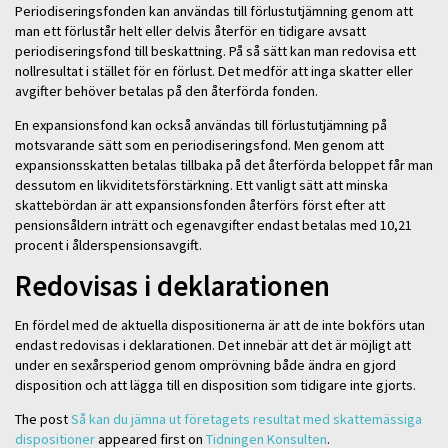
Periodiseringsfonden kan användas till förlustutjämning genom att
man ett förlustår helt eller delvis återför en tidigare avsatt
periodiseringsfond till beskattning. På så sätt kan man redovisa ett
nollresultat i stället för en förlust. Det medför att inga skatter eller
avgifter behöver betalas på den återförda fonden.
En expansionsfond kan också användas till förlustutjämning på
motsvarande sätt som en periodiseringsfond. Men genom att
expansionsskatten betalas tillbaka på det återförda beloppet får man
dessutom en likviditetsförstärkning. Ett vanligt sätt att minska
skattebördan är att expansionsfonden återförs först efter att
pensionsåldern inträtt och egenavgifter endast betalas med 10,21
procent i ålderspensionsavgift.
Redovisas i deklarationen
En fördel med de aktuella dispositionerna är att de inte bokförs utan
endast redovisas i deklarationen. Det innebär att det är möjligt att
under en sexårsperiod genom omprövning både ändra en gjord
disposition och att lägga till en disposition som tidigare inte gjorts.
The post
Så kan du jämna ut företagets resultat med skattemässiga
dispositioner
appeared first on
Tidningen Konsulten
.