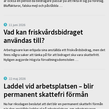
är också en period då bedragare passar på att rikta in sig på företag.
Bluffakturor, falska mejl och påstådda …
11 juni 2026
Vad kan friskvårdsbidraget
användas till?
Arbetsgivare kan erbjuda sina anställda ett friskvårdsbidrag, men det
finns några saker att tänka på för att bidraget ska vara skattefritt.
Nyligen avgjorde Högsta förvaltningsdomstolen …
22 maj 2026
Laddel vid arbetsplatsen – blir
permanent skattefri förmån
Nu har riksdagen beslutat att det blir en permanent skattefri förmån
när den anställde laddar el på arbetsplatsen, om arbetsgivaren