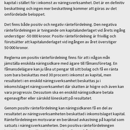
kapital i stället för i inkomst av näringsverksamhet. Det är en definitiv
beskattning och ingen mer beskattning kommer att göras av det
omfördelade beloppet.
Det finns både positiv och negativ räntefördelning. Den negativa
räntefördelningen är tvingande om kapitalunderlaget vid årets ingång
understiger -50 000 kronor. Positiv räntefördelning är frivillig och
förutsätter att kapitalunderlaget vid ingången av året överstiger
50 000 kronor.
Reglerna om positiv räntefördelning finns för att i någon mån
jämställa enskilda näringsidkare med ägare till fåmansföretag. En
fåmansdelägare kan ju låna ut pengar till sitt bolag och få en ränta
som bara beskattas med 30 procent i inkomst av kapital, men
resultatet i en enskild näringsverksamhet beskattas ju i
inkomstslaget näringsverksamhet där skatten är högre och även kan
vara progressiv. Dessutom ska en enskild näringsidkare betala
egenavgifter eller särskild löneskatt på resultatet.
Genom positiv räntefördelning kan näringsidkaren få en del av
resultatet av näringsverksamheten beskattad i inkomstslaget kapital.
Räntefördelningen motsvarar en beräknad avkastning på kapital som
satsats i näringsverksamheten. Den positiva räntefördelningen