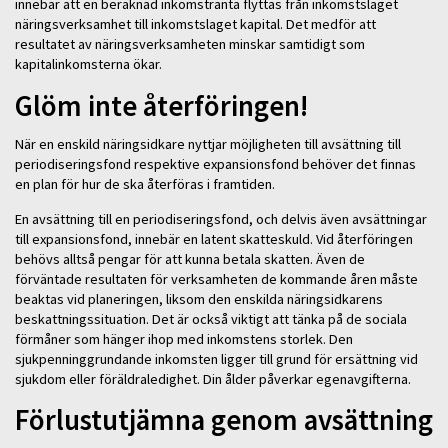
innebär att en beräknad inkomstränta flyttas från inkomstslaget
näringsverksamhet till inkomstslaget kapital. Det medför att
resultatet av näringsverksamheten minskar samtidigt som
kapitalinkomsterna ökar.
Glöm inte återföringen!
När en enskild näringsidkare nyttjar möjligheten till avsättning till
periodiseringsfond respektive expansionsfond behöver det finnas
en plan för hur de ska återföras i framtiden.
En avsättning till en periodiseringsfond, och delvis även avsättningar
till expansionsfond, innebär en latent skatteskuld. Vid återföringen
behövs alltså pengar för att kunna betala skatten. Även de
förväntade resultaten för verksamheten de kommande åren måste
beaktas vid planeringen, liksom den enskilda näringsidkarens
beskattningssituation. Det är också viktigt att tänka på de sociala
förmåner som hänger ihop med inkomstens storlek. Den
sjukpenninggrundande inkomsten ligger till grund för ersättning vid
sjukdom eller föräldraledighet. Din ålder påverkar egenavgifterna.
Förlustutjämna genom avsättning