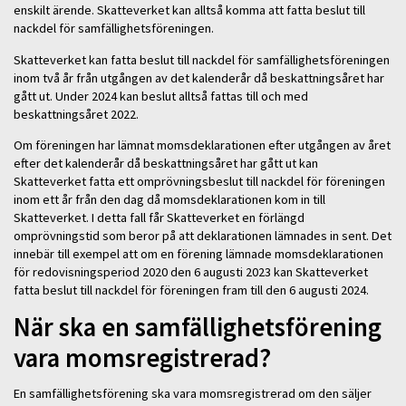
enskilt ärende. Skatteverket kan alltså komma att fatta beslut till
nackdel för samfällighetsföreningen.
Skatteverket kan fatta beslut till nackdel för samfällighetsföreningen
inom två år från utgången av det kalenderår då beskattningsåret har
gått ut. Under 2024 kan beslut alltså fattas till och med
beskattningsåret 2022.
Om föreningen har lämnat momsdeklarationen efter utgången av året
efter det kalenderår då beskattningsåret har gått ut kan
Skatteverket fatta ett omprövningsbeslut till nackdel för föreningen
inom ett år från den dag då momsdeklarationen kom in till
Skatteverket. I detta fall får Skatteverket en förlängd
omprövningstid som beror på att deklarationen lämnades in sent. Det
innebär till exempel att om en förening lämnade momsdeklarationen
för redovisningsperiod 2020 den 6 augusti 2023 kan Skatteverket
fatta beslut till nackdel för föreningen fram till den 6 augusti 2024.
När ska en samfällighetsförening
vara momsregistrerad?
En samfällighetsförening ska vara momsregistrerad om den säljer