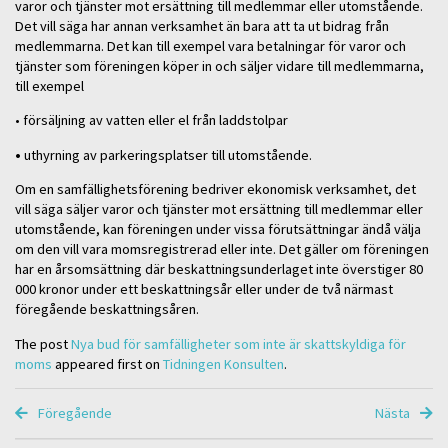
varor och tjänster mot ersättning till medlemmar eller utomstående.
Det vill säga har annan verksamhet än bara att ta ut bidrag från
medlemmarna. Det kan till exempel vara betalningar för varor och
tjänster som föreningen köper in och säljer vidare till medlemmarna,
till exempel
• försäljning av vatten eller el från laddstolpar
•
uthyrning av parkeringsplatser till utomstående.
Om en samfällighetsförening bedriver ekonomisk verksamhet, det
vill säga säljer varor och tjänster mot ersättning till medlemmar eller
utomstående, kan föreningen under vissa förutsättningar ändå välja
om den vill vara momsregistrerad eller inte. Det gäller om föreningen
har en årsomsättning där beskattningsunderlaget inte överstiger 80
000 kronor under ett beskattningsår eller under de två närmast
föregående beskattningsåren.
The post
Nya bud för samfälligheter som inte är skattskyldiga för
moms
appeared first on
Tidningen Konsulten
.
Föregående
Nästa