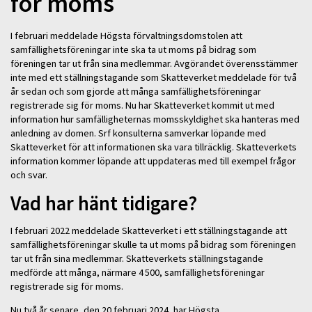
för moms
I februari meddelade Högsta förvaltningsdomstolen att
samfällighetsföreningar inte ska ta ut moms på bidrag som
föreningen tar ut från sina medlemmar. Avgörandet överensstämmer
inte med ett ställningstagande som Skatteverket meddelade för två
år sedan och som gjorde att många samfällighetsföreningar
registrerade sig för moms. Nu har Skatteverket kommit ut med
information hur samfälligheternas momsskyldighet ska hanteras med
anledning av domen. Srf konsulterna samverkar löpande med
Skatteverket för att informationen ska vara tillräcklig. Skatteverkets
information kommer löpande att uppdateras med till exempel frågor
och svar.
Vad har hänt tidigare?
I februari 2022 meddelade Skatteverket i ett ställningstagande att
samfällighetsföreningar skulle ta ut moms på bidrag som föreningen
tar ut från sina medlemmar. Skatteverkets ställningstagande
medförde att många, närmare 4 500, samfällighetsföreningar
registrerade sig för moms.
Nu två år senare, den 20 februari 2024, har Högsta