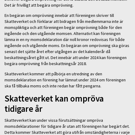
Det är frivilligt att begära omprövning.
En begäran om omprövning innebär att föreningen skriver till
Skatteverket och förklarar att bidragen från medlemmarna inte är
momspliktiga och att föreningen begär omprövning både för den
ingående och den utgående momsen. Alternativt kan föreningen
lämna in en ny momsdeklaration där noll kronor redovisas för både
ingående och utgående moms. En begäran om omprövning ska göras
senast det sjätte året efter utgången av det kalenderår då
beskattningsåret gått ut. Det innebär att under 2024 kan föreningen
begära omprövning från beskattningsår 2018.
Skatteverket kommer att påbörja en utredning av den
momsdeklaration en förening har lämnat under 2024 om föreningen
ska få tillbaka moms och inte redan har fått pengarna.
Skatteverket kan ompröva
tidigare år
Skatteverket kan under vissa förutsättningar ompröva
momsdeklarationer för tidigare år utan att föreningen har begärt det.
Detta kommer Skatteverket att göra utifrån omständigheterna i varje