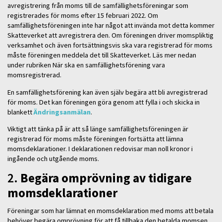
avregistrering från moms till de samfällighetsföreningar som
registrerades för moms efter 15 februari 2022. Om
samfällighetsföreningen inte har något att invända mot detta kommer
Skatteverket att avregistrera den. Om föreningen driver momspliktig
verksamhet och även fortsättningsvis ska vara registrerad för moms
måste föreningen meddela det till Skatteverket. Läs mer nedan
under rubriken När ska en samfällighetsförening vara
momsregistrerad.
En samfällighetsförening kan även själv begära att bli avregistrerad
för moms. Det kan föreningen göra genom att fylla i och skicka in
blankett
Ändringsanmälan
.
Viktigt att tänka på är att så länge samfällighetsföreningen är
registrerad för moms måste föreningen fortsätta att lämna
momsdeklarationer. I deklarationen redovisar man noll kronor i
ingående och utgående moms.
2.
Begära omprövning av tidigare
momsdeklarationer
Föreningar som har lämnat en momsdeklaration med moms att betala
behöver begära omprövning för att få tillbaka den betalda momsen.