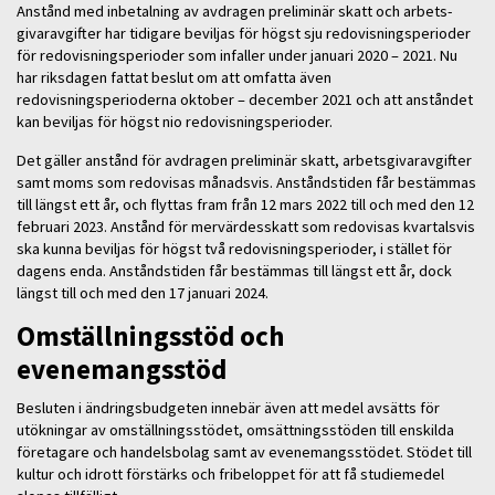
Anstånd med inbetalning av avdragen preliminär skatt och arbets­
givaravgifter har tidigare beviljas för högst sju redovisningsperioder
för redovisningsperioder som infaller under januari 2020 – 2021. Nu
har riksdagen fattat beslut om att omfatta även
redovisningsperioderna oktober – december 2021 och att anståndet
kan beviljas för högst nio redovisningsperioder.
Det gäller anstånd för avdragen preliminär skatt, arbetsgivaravgifter
samt moms som redovisas månadsvis. Anståndstiden får bestämmas
till längst ett år, och flyttas fram från 12 mars 2022 till och med den 12
februari 2023. Anstånd för mervärdesskatt som redovisas kvartalsvis
ska kunna bevil­jas för högst två redovisningsperioder, i stället för
dagens enda. Anståndstiden får bestämmas till längst ett år, dock
längst till och med den 17 januari 2024.
Omställningsstöd och
evenemangsstöd
Besluten i ändringsbudgeten innebär även att medel avsätts för
utökningar av omställningsstödet, omsättningsstöden till enskilda
företagare och handelsbolag samt av evenemangsstödet. Stödet till
kultur och idrott förstärks och fribeloppet för att få studiemedel