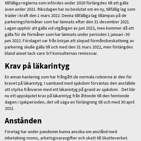
tillfälliga reglerna som infördes under 2020 förlängdes till att gälla
även under 2021. Riksdagen har nu beslutat om en ny, tillfällig lag som
träder i kraft den 1 mars 2022. Denna tillfälliga lag tillämpas på de
parkeringsförmåner som har lämnats efter den 31 december 2021.
Lagen upphör att gälla vid utgången av juni 2022, men kommer då att
gälla för de förmåner som har lämnats under perioden 1 januari–30
juni 2022. Förslaget var från början att slopad förmånsbeskattning av
parkering skulle gälla till och med den 31 mars 2022, men förlängdes
bland annat tack vare Srf konsulternas remissvar.
Krav på läkarintyg
En annan hantering som har frångått de normala rutinerna är den för
kravet på läkarintyg. I samband med sjukdom förväntas den anställde
att styrka frånvaron med ett läkarintyg på grund av sjukdom. Det blir
nu ett uppskjutet krav på läkarintyg från åttonde till den femtonde
dagen i sjukperioden, det vill säga en förlängning till och med 30 april
2021.
Anstånden
Företag har under pandemin kunna ansöka om anstånd med
inbetalning moms, arbetsgivaravgifter och skatt till Skatteverket.