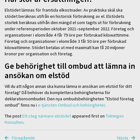
Elstödet lämnas för framtida elkostnader. Av praktiska skäl ska
stödet beräknas utifrån en historisk förbrukning av el. Elstödets
storlek beräknas utifrån den mängd el som tagits ut för förbrukning
under referensperioden oktober 2021–september 2022. Företag och
organisationer i elområde 4 får 79 öre per förbrukad kilowattimme.
Företag och organisationer i elområde 3 får 50 öre per förbrukad
kilowattimme. Stödet betalas ut med maximalt kan få 20 miljoner
kronor per organisation och företag.
Ge behörighet till ombud att lämna in
ansökan om elstöd
Vill du att någon annan ska kunna lämna in ansökan om elstöd för ditt
företag? Då behöver du komplettera behörigheterna för
deklarationsombudet. Den nya ombudsbehörigheten ”Elstöd företag
ombud” finns nu i
e-tjänsten Ombud och behörigheter
.
The post
Ett steg närmare elstödet
appeared first on
Tidningen
Konsulten
.
Föregående
Nästa