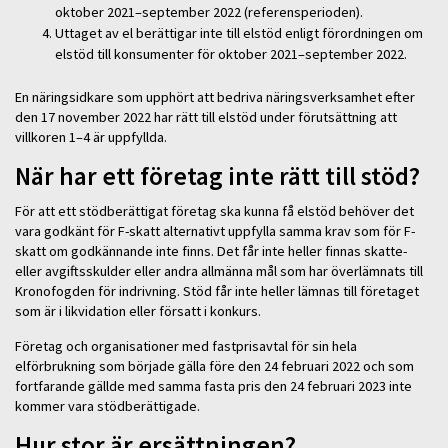
oktober 2021–september 2022 (referensperioden).
Uttaget av el berättigar inte till elstöd enligt förordningen om
elstöd till konsumenter för oktober 2021–september 2022.
En näringsidkare som upphört att bedriva näringsverksamhet efter
den 17 november 2022 har rätt till elstöd under förutsättning att
villkoren 1–4 är uppfyllda.
När har ett företag inte rätt till stöd?
För att ett stödberättigat företag ska kunna få elstöd behöver det
vara godkänt för F-skatt alternativt uppfylla samma krav som för F-
skatt om godkännande inte finns. Det får inte heller finnas skatte-
eller avgiftsskulder eller andra allmänna mål som har överlämnats till
Kronofogden för indrivning. Stöd får inte heller lämnas till företaget
som är i likvidation eller försatt i konkurs.
Företag och organisationer med fastprisavtal för sin hela
elförbrukning som började gälla före den 24 februari 2022 och som
fortfarande gällde med samma fasta pris den 24 februari 2023 inte
kommer vara stödberättigade.
Hur stor är ersättningen?