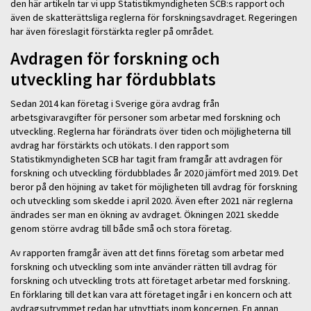
den här artikeln tar vi upp Statistikmyndigheten SCB:s rapport och
även de skatterättsliga reglerna för forskningsavdraget. Regeringen
har även föreslagit förstärkta regler på området.
Avdragen för forskning och
utveckling har fördubblats
Sedan 2014 kan företag i Sverige göra avdrag från
arbetsgivaravgifter för personer som arbetar med forskning och
utveckling. Reglerna har förändrats över tiden och möjligheterna till
avdrag har förstärkts och utökats. I den rapport som
Statistikmyndigheten SCB har tagit fram framgår att avdragen för
forskning och utveckling fördubblades år 2020 jämfört med 2019. Det
beror på den höjning av taket för möjligheten till avdrag för forskning
och utveckling som skedde i april 2020. Även efter 2021 när reglerna
ändrades ser man en ökning av avdraget. Ökningen 2021 skedde
genom större avdrag till både små och stora företag.
Av rapporten framgår även att det finns företag som arbetar med
forskning och utveckling som inte använder rätten till avdrag för
forskning och utveckling trots att företaget arbetar med forskning.
En förklaring till det kan vara att företaget ingår i en koncern och att
avdragsutrymmet redan har utnyttjats inom koncernen. En annan