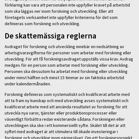
förklaring kan vara att personalen inte uppfyller kravet på arbetstid
som ska läggas ner inom forskning och utveckling. Eller att
företagets verksamhet inte uppfyller kriterierna för det som
definieras som forskning och utveckling.
De skattemässiga reglerna
Avdraget för forskning och utveckling innebär en nedsättning av
arbetsgivaravgifterna för personer som arbetar med forskning eller
utveckling. För att få forskningsavdraget uppställs vissa krav. Avdrag
medges för en person som arbetar med forskning eller utveckling.
Personen ska dessutom ha arbetat med forskning eller utveckling
under minst hälften och minst 15 timmar av sin faktiska arbetstid
under kalendermånaden.
Forskning definieras som systematiskt och kvalificerat arbete med
att ta fram ny kunskap och med utveckling avses systematiskt och
kvalificerat arbete med att använda resultatet av forskning för att
utveckla nya varor, tjänster eller produktionsprocesser eller
väsentligt förbättra redan existerande sådana. Forskningen eller
utvecklingen ska ske i ett kommersiellt syfte. Skälet till det är att
syftet med avdraget är att stimulera till ökade investeringar i
forskning och utveckling inom näringslivet. Om ett forskningsprojekt