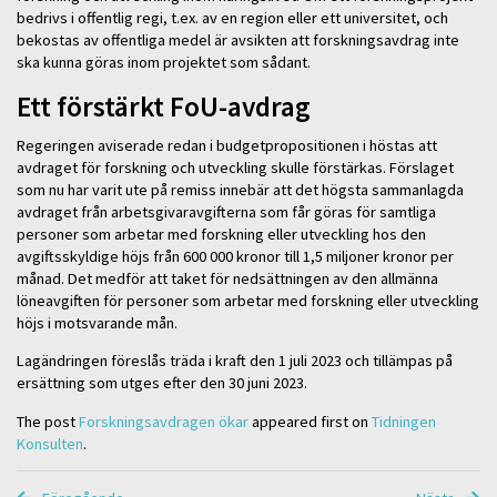
bedrivs i offentlig regi, t.ex. av en region eller ett universitet, och
bekostas av offentliga medel är avsikten att forskningsavdrag inte
ska kunna göras inom projektet som sådant.
Ett förstärkt FoU-avdrag
Regeringen aviserade redan i budgetpropositionen i höstas att
avdraget för forskning och utveckling skulle förstärkas. Förslaget
som nu har varit ute på remiss innebär att det högsta sammanlagda
avdraget från arbetsgivaravgifterna som får göras för samtliga
personer som arbetar med forskning eller utveckling hos den
avgiftsskyldige höjs från 600 000 kronor till 1,5 miljoner kronor per
månad. Det medför att taket för nedsättningen av den allmänna
löneavgiften för personer som arbetar med forskning eller utveckling
höjs i motsvarande mån.
Lagändringen föreslås träda i kraft den 1 juli 2023 och tillämpas på
ersättning som utges efter den 30 juni 2023.
The post
Forskningsavdragen ökar
appeared first on
Tidningen
Konsulten
.